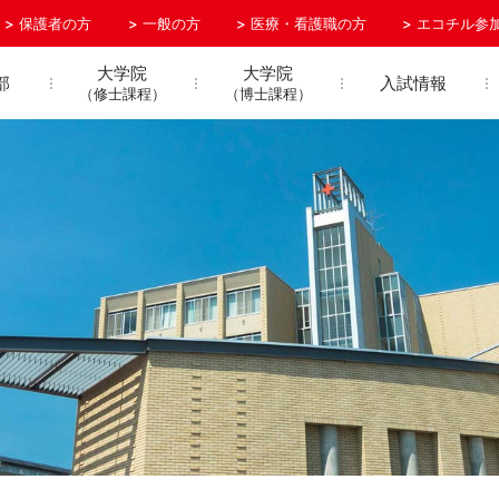
保護者の方
一般の方
医療・看護職の方
エコチル参
大学院
大学院
部
入試情報
（修士課程）
（博士課程）