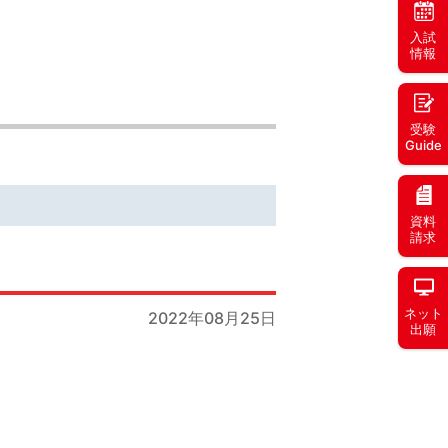
入試
情報
受験
Guide
資料
請求
ネット
2022年08月25日
出願