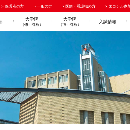
保護者の方
一般の方
医療・看護職の方
エコチル参
大学院
大学院
部
入試情報
（修士課程）
（博士課程）