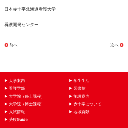
日本赤十字北海道看護大学
看護開発センター
前へ
次へ
大学案内
学生生活
看護学部
図書館
大学院（修士課程）
施設案内
大学院（博士課程）
赤十字について
入試情報
地域貢献
受験Guide