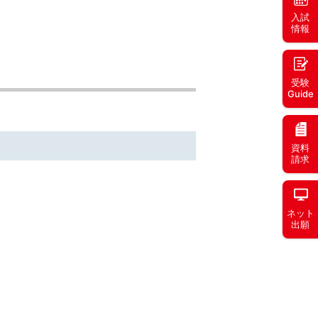
入試
情報
受験
Guide
資料
請求
ネット
出願