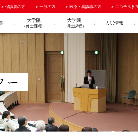
保護者の方
一般の方
医療・看護職の方
エコチル参
大学院
大学院
部
入試情報
（修士課程）
（博士課程）