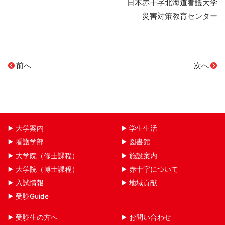
日本赤十字北海道看護大学
災害対策教育センター
前へ
次へ
大学案内
学生生活
看護学部
図書館
大学院（修士課程）
施設案内
大学院（博士課程）
赤十字について
入試情報
地域貢献
受験Guide
受験生の方へ
お問い合わせ