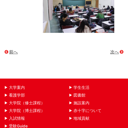
前へ
次へ
大学案内
学生生活
看護学部
図書館
大学院（修士課程）
施設案内
大学院（博士課程）
赤十字について
入試情報
地域貢献
受験Guide