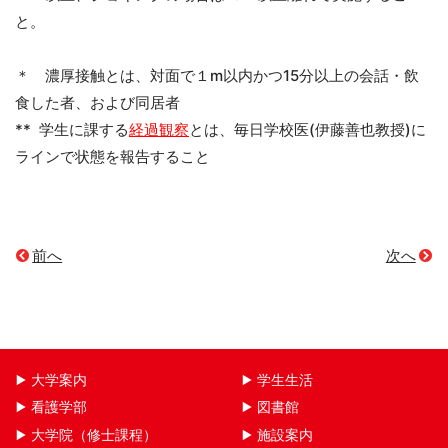
と。
＊ 濃厚接触とは、対面で１m以内かつ15分以上の会話・飲
食した者、および同居者
** 学生に課する
経過観察
とは、毎日学校医(伊藤善也教授)に
ラインで状態を報告すること
前へ
次へ
大学案内
学生生活
看護学部
図書館
大学院（修士課程）
施設案内