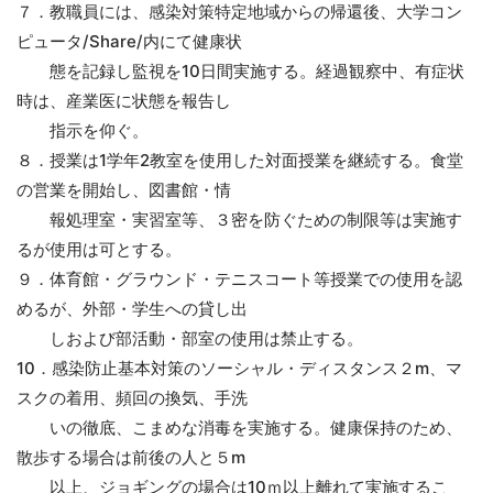
７．教職員には、感染対策特定地域からの帰還後、大学コン
ピュータ/Share/内にて健康状
態を記録し監視を10日間実施する。経過観察中、有症状
時は、産業医に状態を報告し
指示を仰ぐ。
８．授業は1学年2教室を使用した対面授業を継続する。食堂
の営業を開始し、図書館・情
報処理室・実習室等、３密を防ぐための制限等は実施す
るが使用は可とする。
９．体育館・グラウンド・テニスコート等授業での使用を認
めるが、外部・学生への貸し出
しおよび部活動・部室の使用は禁止する。
10．感染防止基本対策のソーシャル・ディスタンス２m、マ
スクの着用、頻回の換気、手洗
いの徹底、こまめな消毒を実施する。健康保持のため、
散歩する場合は前後の人と５m
以上、ジョギングの場合は10ｍ以上離れて実施するこ