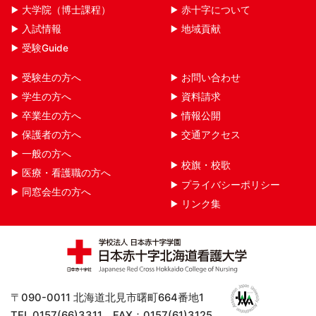
大学院（博士課程）
赤十字について
入試情報
地域貢献
受験Guide
受験生の方へ
お問い合わせ
学生の方へ
資料請求
卒業生の方へ
情報公開
保護者の方へ
交通アクセス
一般の方へ
校旗・校歌
医療・看護職の方へ
プライバシーポリシー
同窓会生の方へ
リンク集
〒090-0011 北海道北見市曙町664番地1
TEL 0157(66)3311 FAX：0157(61)3125