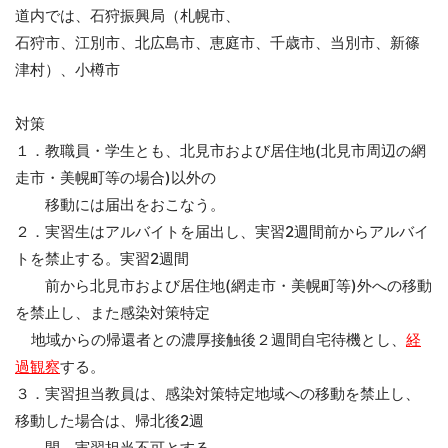
道内では、石狩振興局（札幌市、
石狩市、江別市、北広島市、恵庭市、千歳市、当別市、新篠
津村）、小樽市
対策
１．教職員・学生とも、北見市および居住地(北見市周辺の網
走市・美幌町等の場合)以外の
移動には届出をおこなう。
２．実習生はアルバイトを届出し、実習2週間前からアルバイ
トを禁止する。実習2週間
前から北見市および居住地(網走市・美幌町等)外への移動
を禁止し、また感染対策特定
地域からの帰還者との濃厚接触後２週間自宅待機とし、
経
過観察
する。
３．実習担当教員は、感染対策特定地域への移動を禁止し、
移動した場合は、帰北後2週
間、実習担当不可とする。