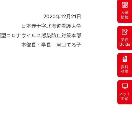
入試
2020年12月21日
情報
日本赤十字北海道看護大学
新型コロナウイルス感染防止対策本部
受験
本部長・学長 河口てる子
Guide
資料
請求
ネット
出願