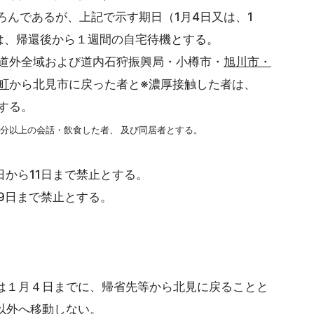
んであるが、上記で示す期日（1月4日又は、1
、帰還後から１週間の自宅待機とする。
道外全域および道内石狩振興局・小樽市・
旭川市・
町
から北見市に戻った者と※濃厚接触した者は、
する。
5分以上の会話・飲食した者、 及び同居者とする。
日から11日まで禁止とする。
9日まで禁止とする。
月４日までに、帰省先等から北見に戻ることと
外へ移動しない。