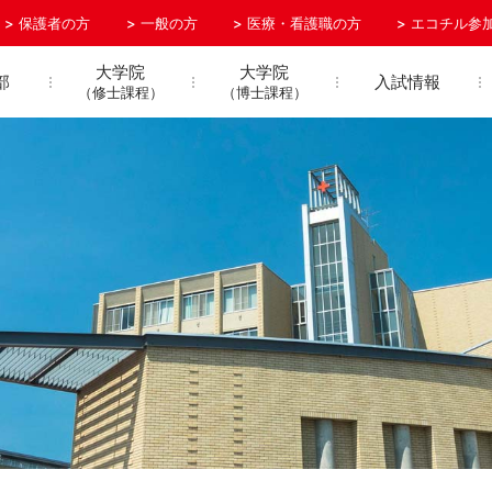
保護者の方
一般の方
医療・看護職の方
エコチル参
大学院
大学院
部
入試情報
（修士課程）
（博士課程）