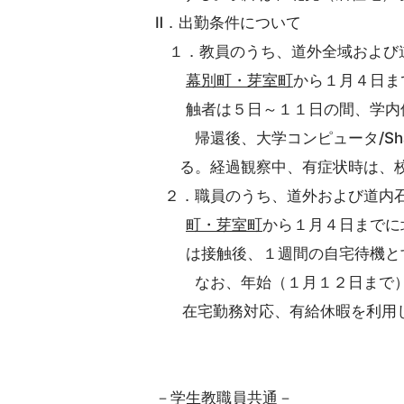
Ⅱ．出勤条件について
１．教員のうち、道外全域および
幕別町・芽室町
から１月４日ま
触者は５日～１１日の間、学内個
帰還後、大学コンピュータ/Sha
る。経過観察中、有症状時は、校
２．職員のうち、道外および道内
町・芽室町
から１月４日までに
は接触後、１週間の自宅待機と
なお、年始（１月１２日まで）の
在宅勤務対応、有給休暇を利用し
－学生教職員共通－