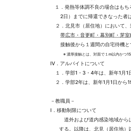
１．発熱等体調不良の場合はもちろ
2日）までに帰還できなった者は
２．北見市（居住地）において、
帯広市・音更町・幕別町・芽室
接触後から１週間の自宅待機と
※ 濃厚接触とは、対面で１m以内かつ1
Ⅳ．アルバイトについて
１．学部1・3・4年は、新年1月1
２．学部2年は、新年1月1日から1
－教職員－
Ⅰ．移動制限について
道外および道内感染地域からは１
する。以降は、北見（居住地）以