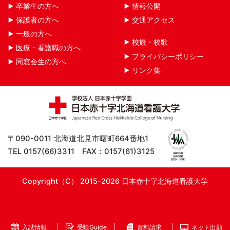
卒業生の方へ
情報公開
保護者の方へ
交通アクセス
一般の方へ
校旗・校歌
医療・看護職の方へ
プライバシーポリシー
同窓会生の方へ
リンク集
〒090-0011 北海道北見市曙町664番地1
TEL 0157(66)3311 FAX：0157(61)3125
Copyright（C） 2015-2026 日本赤十字北海道看護大学
入試
情報
受験
Guide
資料
請求
ネット
出願