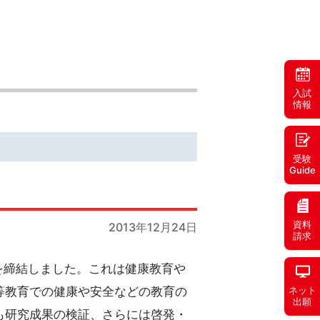
入試
情報
受験
Guide
資料
2013年12月24日
請求
を締結しました。これは健康教育や
等教育での健康や安全などの教育の
ネット
出願
も研究成果の検証、さらには啓発・