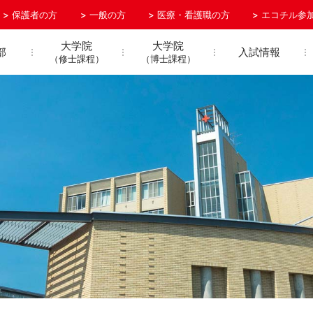
保護者の方
一般の方
医療・看護職の方
エコチル参
大学院
大学院
部
入試情報
（修士課程）
（博士課程）