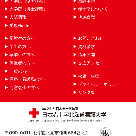
大学院（修士課程）
施設案内
大学院（博士課程）
赤十字について
入試情報
地域貢献
受験Guide
受験生の方へ
お問い合わせ
学生の方へ
資料請求
卒業生の方へ
情報公開
保護者の方へ
交通アクセス
一般の方へ
校旗・校歌
医療・看護職の方へ
プライバシーポリシー
同窓会生の方へ
リンク集
〒090-0011 北海道北見市曙町664番地1