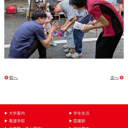
前へ
次へ
大学案内
学生生活
看護学部
図書館