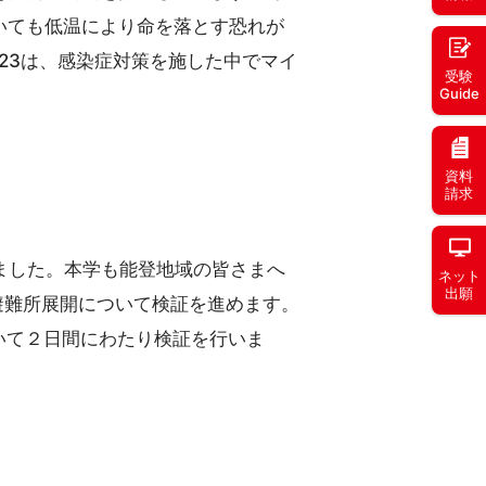
いても低温により命を落とす恐れが
2023は、感染症対策を施した中でマイ
受験
Guide
資料
請求
しました。本学も能登地域の皆さまへ
ネット
出願
避難所展開について検証を進めます。
ついて２日間にわたり検証を行いま
。