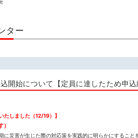
究
ンター
の申込開始について【定員に達したため申込
たしました（12/19）】
す）
期に災害が生じた際の対応策を実践的に明らかにすること