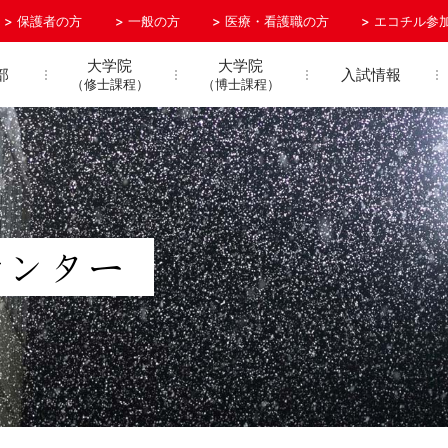
保護者の方
一般の方
医療・看護職の方
エコチル参
大学院
大学院
部
入試情報
（修士課程）
（博士課程）