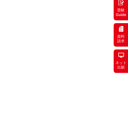
受験
Guide
資料
請求
ネット
出願