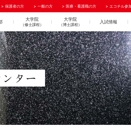
保護者の方
一般の方
医療・看護職の方
エコチル参
大学院
大学院
部
入試情報
（修士課程）
（博士課程）